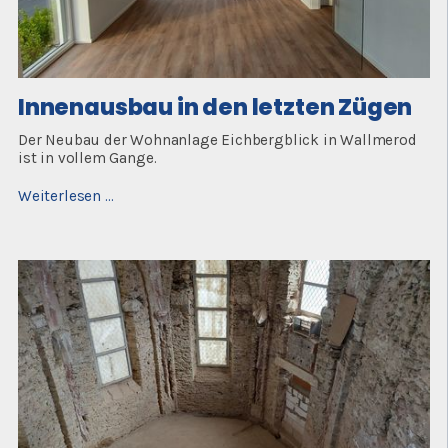
Innenausbau in den letzten Zügen
Der Neubau der Wohnanlage Eichbergblick in Wallmerod
ist in vollem Gange.
Innenausbau
Weiterlesen …
in
den
letzten
Zügen