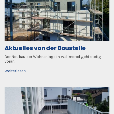
Aktuelles von der Baustelle
Der Neubau der Wohnanlage in Wallmerod geht stetig
voran.
Aktuelles
Weiterlesen …
von
der
Baustelle