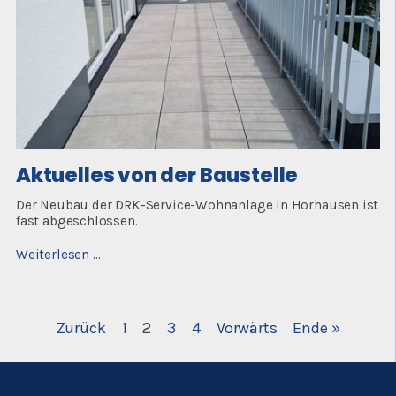
Aktuelles von der Baustelle
Der Neubau der DRK-Service-Wohnanlage in Horhausen ist
fast abgeschlossen.
Aktuelles
Weiterlesen …
von
der
Baustelle
Zurück
1
2
3
4
Vorwärts
Ende »