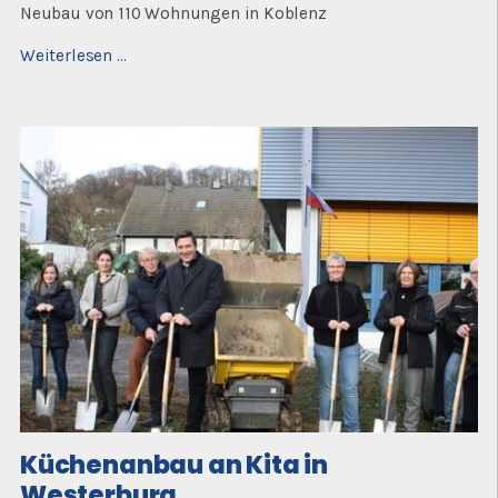
Neubau von 110 Wohnungen in Koblenz
Neubau
Weiterlesen …
von
110
Wohnungen
in
Koblenz
Küchenanbau an Kita in
Westerburg