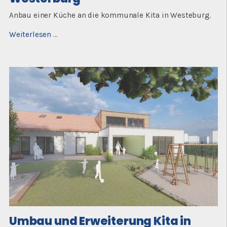
Anbau einer Küche an die kommunale Kita in Westeburg.
Küchenanbau
Weiterlesen …
an
Kita
in
Westerburg
Umbau und Erweiterung Kita in