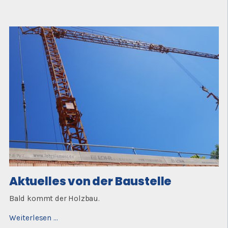
von
der
Baustelle
Aktuelles von der Baustelle
Bald kommt der Holzbau.
Aktuelles
Weiterlesen …
von