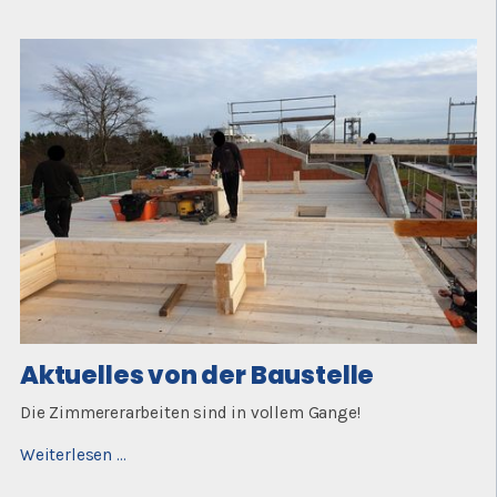
der
Baustelle
Aktuelles von der Baustelle
Die Zimmererarbeiten sind in vollem Gange!
Aktuelles
Weiterlesen …
von
der