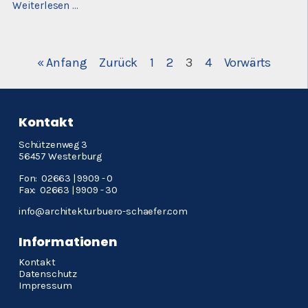
Grundsteinlegung
Weiterlesen …
beim
Steig-
Alm-
Hotel
« Anfang
Zurück
1
2
3
4
Vorwärts
in
Bad
Marienberg
Kontakt
Schützenweg 3
56457 Westerburg
Fon: 02663 | 9909 - 0
Fax: 02663 | 9909 - 30
info@architekturbuero-schaefer.com
Informationen
Navigation
Kontakt
überspringen
Datenschutz
Impressum