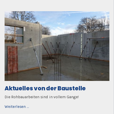
der
Baustelle
Aktuelles von der Baustelle
Die Rohbauarbeiten sind in vollem Gange!
Aktuelles
Weiterlesen …
von