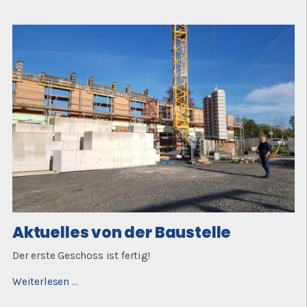
der
Baustelle
Aktuelles von der Baustelle
Der erste Geschoss ist fertig!
Aktuelles
Weiterlesen …
von
der