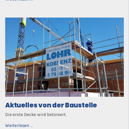
von
der
Baustelle
Aktuelles von der Baustelle
Die erste Decke wird betoniert.
Aktuelles
Weiterlesen …