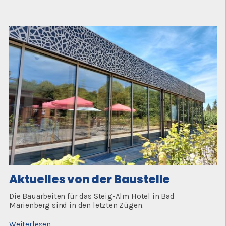
von
der
Baustelle
Aktuelles von der Baustelle
Die Bauarbeiten für das Steig-Alm Hotel in Bad
Marienberg sind in den letzten Zügen.
Aktuelles
Weiterlesen …