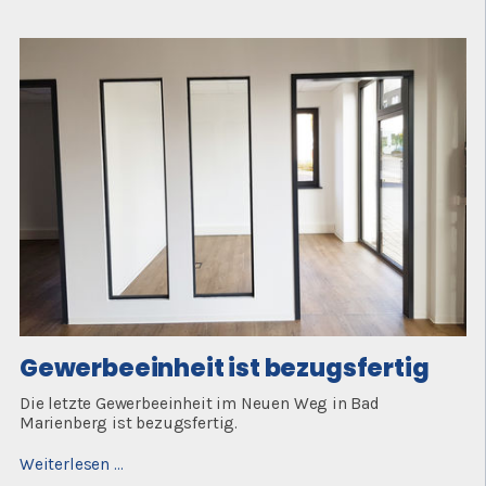
der
Baustelle
Gewerbeeinheit ist bezugsfertig
Die letzte Gewerbeeinheit im Neuen Weg in Bad
Marienberg ist bezugsfertig.
Gewerbeeinheit
Weiterlesen …
ist