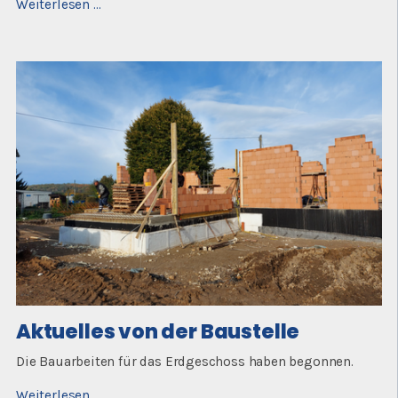
Aktuelles
Weiterlesen …
von
der
Baustelle
Aktuelles von der Baustelle
Die Bauarbeiten für das Erdgeschoss haben begonnen.
Aktuelles
Weiterlesen …