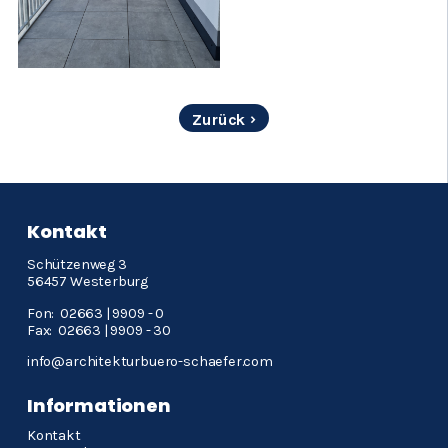
Zurück
Kontakt
Schützenweg 3
56457 Westerburg
Fon: 02663 | 9909 - 0
Fax: 02663 | 9909 - 30
info@architekturbuero-schaefer.com
Informationen
Navigation
Kontakt