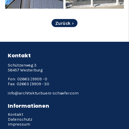
Zurück
Kontakt
Schützenweg 3
56457 Westerburg
Fon: 02663 | 9909 - 0
Fax: 02663 | 9909 - 30
info@architekturbuero-schaefer.com
Informationen
Navigation
Kontakt
überspringen
Datenschutz
Impressum