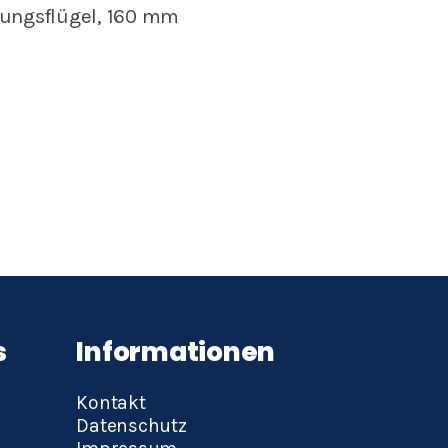
tungsflügel, 160 mm
s
Informationen
Navigation
Kontakt
n
überspringen
Datenschutz