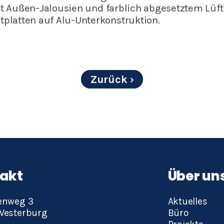
it Außen-Jalousien und farblich abgesetztem Lüf
latten auf Alu-Unterkonstruktion.
Zurück
akt
Über un
Navigation
enweg 3
Aktuelles
überspringe
Westerburg
Büro