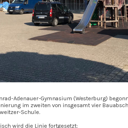
Konrad-Adenauer-Gymnasium (Westerburg) begonne
ierung im zweiten von insgesamt vier Bauabschni
hweitzer-Schul
e.
sch wird die Linie fortgesetzt: