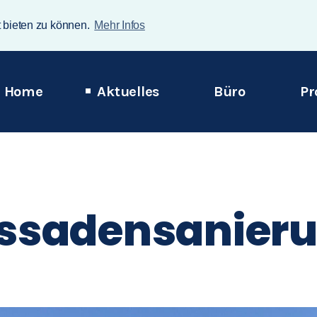
t bieten zu können.
Mehr Infos
vigation
Home
Aktuelles
Büro
Pr
erspringen
ssadensanier