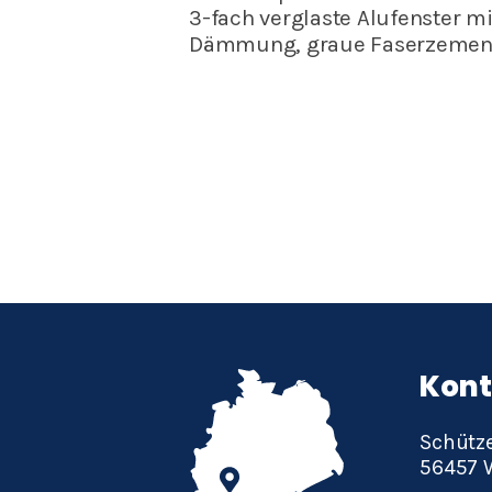
3-fach verglaste Alufenster m
Dämmung, graue Faserzementp
Kont
Schütz
56457 